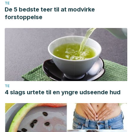
TE
De 5 bedste teer til at modvirke
forstoppelse
TE
4 slags urtete til en yngre udseende hud