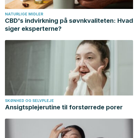
C57BL/6J mice fed a high-fat diet. Laboratory Animal
NATURLIGE MIDLER
Research. https://doi.org/10.5625/lar.2012.28.1.23
CBD's indvirkning på søvnkvaliteten: Hvad
Pimentel, G. D., Lira, F. S., Rosa, J. C., Caris, A. V., Pinheiro,
siger eksperterne?
F., Ribeiro, E. B., … Oyama, L. M. (2013). Yerba mate extract
(Ilex paraguariensis) attenuates both central and peripheral
inflammatory effects of diet-induced obesity in rats. Journal
of Nutritional Biochemistry.
https://doi.org/10.1016/j.jnutbio.2012.04.016
SKØNHED OG SELVPLEJE
Ansigtsplejerutine til forstørrede porer