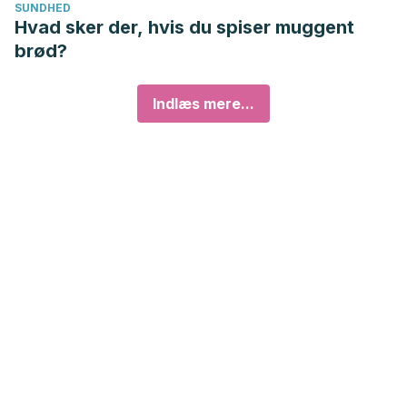
SUNDHED
Hvad sker der, hvis du spiser muggent
brød?
Indlæs mere...