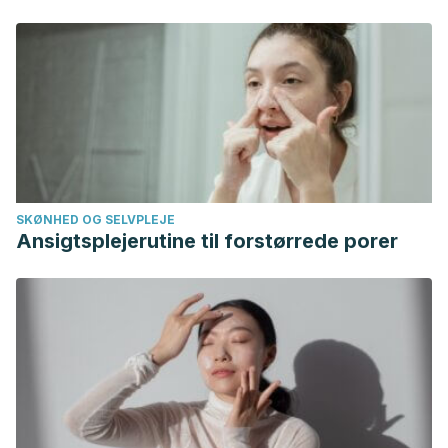
nutricionales? In Anales de Pediatría (Vol. 84, No. 6, pp.
347-e1). Elsevier Doyma.
SKØNHED OG SELVPLEJE
Ansigtsplejerutine til forstørrede porer