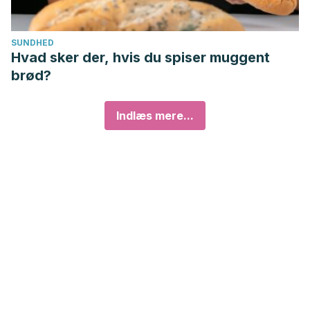
SUNDHED
Hvad sker der, hvis du spiser muggent
brød?
Indlæs mere...