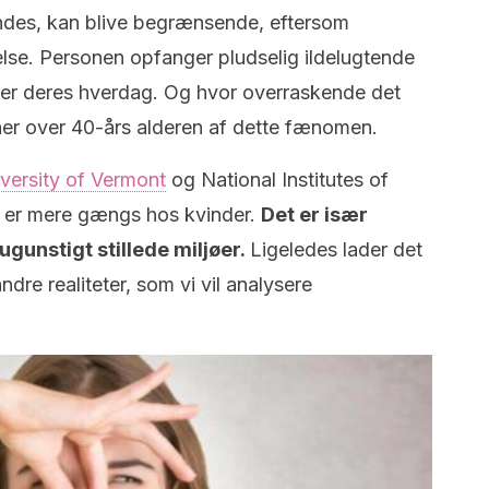
indes, kan blive begrænsende, eftersom
lse. Personen opfanger pludselig ildelugtende
er deres hverdag. Og hvor overraskende det
oner over 40-års alderen af dette fænomen.
versity of Vermont
og National Institutes of
et er mere gængs hos kvinder.
Det er især
 ugunstigt stillede miljøer.
Ligeledes lader det
re realiteter, som vi vil analysere