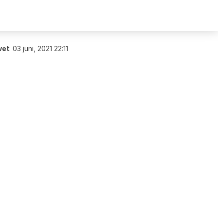
vet
:
03 juni, 2021 22:11