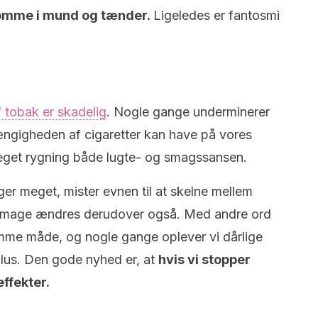
gdomme i mund og tænder.
Ligeledes er fantosmi
f tobak er skadelig
. Nogle gange underminerer
ængigheden af cigaretter kan have på vores
eget rygning både lugte- og smagssansen.
ger meget, mister evnen til at skelne mellem
 smage ændres derudover også. Med andre ord
amme måde, og nogle gange oplever vi dårlige
ulus. Den gode nyhed er, at
hvis vi stopper
ffekter.