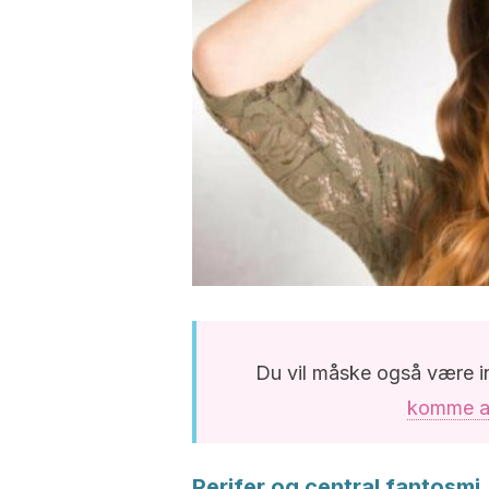
Du vil måske også være in
komme af
Perifer og central fantosmi