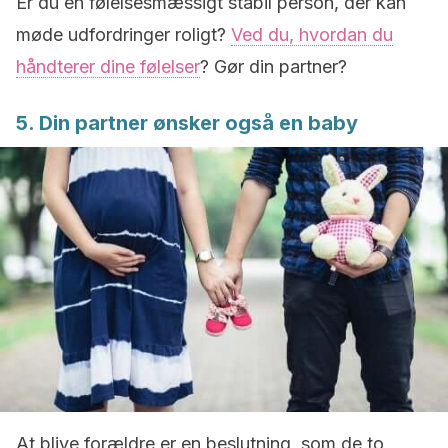
Er du en følelsesmæssigt stabil person, der kan
møde udfordringer roligt?
Ved du, hvordan du
håndterer dine følelser
? Gør din partner?
5. Din partner ønsker også en baby
At blive forældre er en beslutning, som de to