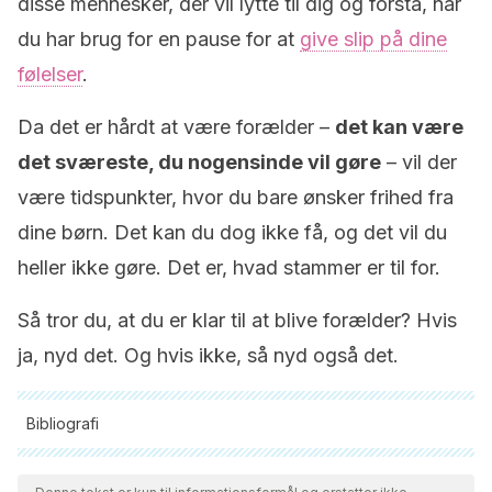
disse mennesker, der vil lytte til dig og forstå, når
du har brug for en pause for at
give slip på dine
følelser
.
Da det er hårdt at være forælder –
det kan være
det sværeste, du nogensinde vil gøre
– vil der
være tidspunkter, hvor du bare ønsker frihed fra
dine børn. Det kan du dog ikke få, og det vil du
heller ikke gøre. Det er, hvad stammer er til for.
Så tror du, at du er klar til at blive forælder? Hvis
ja, nyd det. Og hvis ikke, så nyd også det.
Bibliografi
Alle citerede kilder blev grundigt gennemgået af vores team
for at sikre deres kvalitet, pålidelighed, aktualitet og validitet.