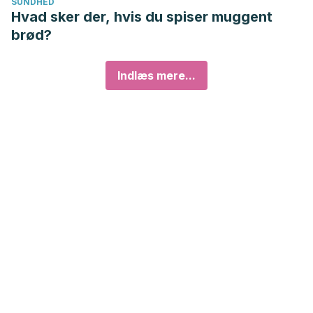
SUNDHED
Hvad sker der, hvis du spiser muggent
brød?
Indlæs mere...