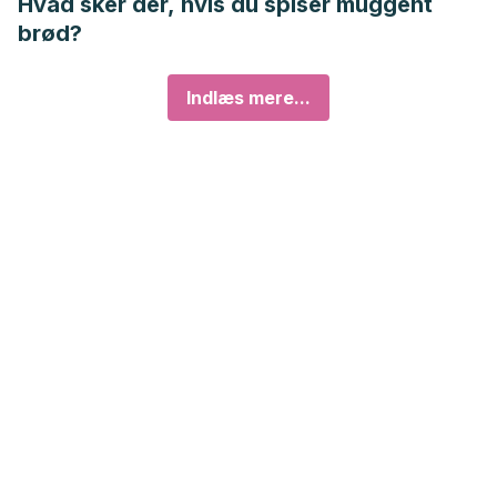
Hvad sker der, hvis du spiser muggent
brød?
Indlæs mere...