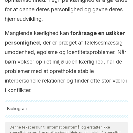
for at danne deres personlighed og gavne deres
hjerneudvikling.
Manglende kærlighed kan
forårsage en usikker
personlighed
, der er præget af følelsesmæssig
umodenhed, egoisme og identitetsproblemer. Når
børn vokser op i et miljø uden kærlighed, har de
problemer med at opretholde stabile
interpersonelle relationer og finder ofte stor værdi
i konflikter.
Bibliografi
Alle citerede kilder blev grundigt gennemgået af vores team
for at sikre deres kvalitet, pålidelighed, aktualitet og validitet.
Denne tekst er kun til informationsformål og erstatter ikke
konsultation med en professionel. Hvis du er i tvivl, så konsulter