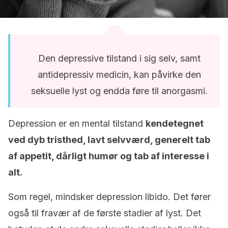
Den depressive tilstand i sig selv, samt
antidepressiv medicin, kan påvirke den
seksuelle lyst og endda føre til anorgasmi.
Depression er en mental tilstand
kendetegnet
ved dyb tristhed, lavt selvværd, generelt tab
af appetit, dårligt humør og tab af interesse i
alt.
Som regel, mindsker depression libido. Det fører
også til fravær af de første stadier af lyst. Det