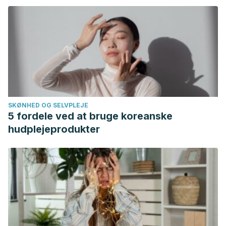
SKØNHED OG SELVPLEJE
5 fordele ved at bruge koreanske
hudplejeprodukter