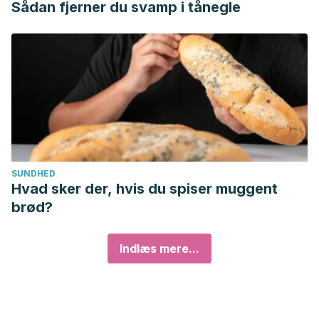
Sådan fjerner du svamp i tånegle
SUNDHED
Hvad sker der, hvis du spiser muggent
brød?
Indlæs mere...