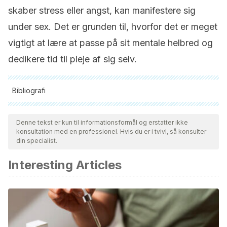
skaber stress eller angst, kan manifestere sig
under sex. Det er grunden til, hvorfor det er meget
vigtigt at lære at passe på sit mentale helbred og
dedikere tid til pleje af sig selv.
Bibliografi
Alle citerede kilder blev grundigt gennemgået af vores team
for at sikre deres kvalitet, pålidelighed, aktualitet og validitet.
Denne tekst er kun til informationsformål og erstatter ikke
konsultation med en professionel. Hvis du er i tvivl, så konsulter
Bibliografien i denne artikel blev betragtet som pålidelig og af
din specialist.
akademisk eller videnskabelig nøjagtighed.
Interesting Articles
Kline, M. D. (1989). Fluoxetine and anorgasmia. The
American Journal of Psychiatry, 146(6), 804-805.
http://dx.doi.org/10.1176/ajp.146.6.804
Farramola Bello, L. A., Erice Rivero, T. S., & Frías Alvarez, Y.
(1982). Anorgasmia femenina como problema de salud.