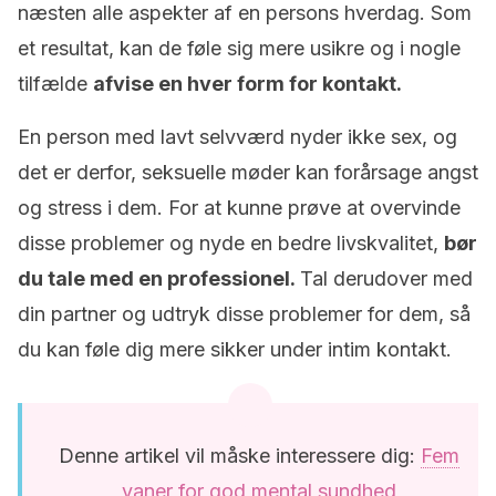
næsten alle aspekter af en persons hverdag. Som
et resultat, kan de føle sig mere usikre og i nogle
tilfælde
afvise en hver form for kontakt.
En person med lavt selvværd nyder ikke sex, og
det er derfor, seksuelle møder kan forårsage angst
og stress i dem. For at kunne prøve at overvinde
disse problemer og nyde en bedre livskvalitet,
bør
du tale med en professionel.
Tal derudover med
din partner og udtryk disse problemer for dem, så
du kan føle dig mere sikker under intim kontakt.
Denne artikel vil måske interessere dig:
Fem
vaner for god mental sundhed