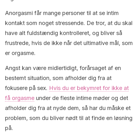
Anorgasmi får mange personer til at se intim
kontakt som noget stressende. De tror, at du skal
have alt fuldstændig kontrolleret, og bliver så
frustrede, hvis de ikke når det ultimative mål, som
er orgasme.
Angst kan være midlertidigt, forårsaget af en
bestemt situation, som afholder dig fra at
fokusere på sex.
Hvis du er bekymret for ikke at
få orgasme
under de fleste intime møder og det
afholder dig fra at nyde dem, så har du måske et
problem, som du bliver nødt til at finde en løsning
på.