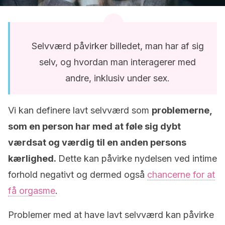
Selvværd påvirker billedet, man har af sig
selv, og hvordan man interagerer med
andre, inklusiv under sex.
Vi kan definere lavt selvværd som
problemerne,
som en person har med at føle sig dybt
værdsat og værdig til en anden persons
kærlighed.
Dette kan påvirke nydelsen ved intime
forhold negativt og dermed også
chancerne for at
få orgasme
.
Problemer med at have lavt selvværd kan påvirke