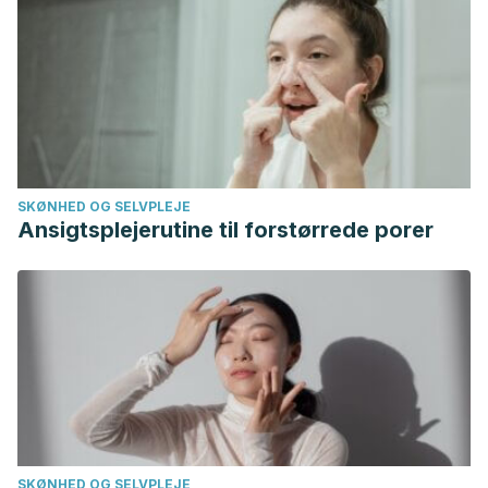
doi:10.1016/j.appet.2011.10.003
Vega-Gálvez, A., Miranda, M., Vergara, J., Uribe, E.,
Puente, L., & Martínez, E. A. (2010, December). Nutrition
facts and functional potential of quinoa (Chenopodium
quinoa willd.), an ancient Andean grain: A review.
Journal of
the Science of Food and Agriculture
.
https://doi.org/10.1002/jsfa.4158
SKØNHED OG SELVPLEJE
Ansigtsplejerutine til forstørrede porer
SKØNHED OG SELVPLEJE