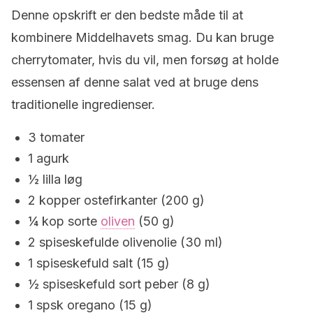
Denne opskrift er den bedste måde til at
kombinere Middelhavets smag. Du kan bruge
cherrytomater, hvis du vil, men forsøg at holde
essensen af ​​denne salat ved at bruge dens
traditionelle ingredienser.
3 tomater
1 agurk
½ lilla løg
2 kopper ostefirkanter (200 g)
¼ kop sorte
oliven
(50 g)
2 spiseskefulde olivenolie (30 ml)
1 spiseskefuld salt (15 g)
½ spiseskefuld sort peber (8 g)
1 spsk oregano (15 g)