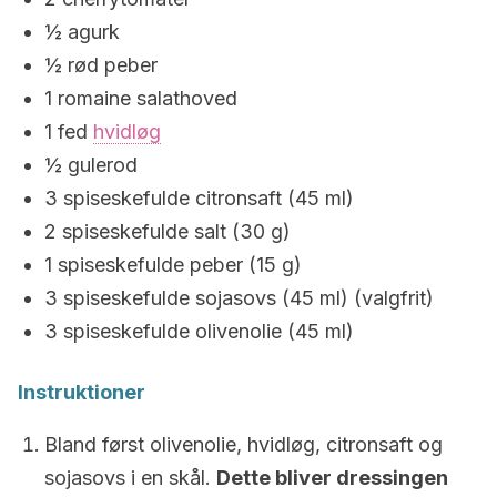
½ agurk
½ rød peber
1 romaine salathoved
1 fed
hvidløg
½ gulerod
3 spiseskefulde citronsaft (45 ml)
2 spiseskefulde salt (30 g)
1 spiseskefulde peber (15 g)
3 spiseskefulde sojasovs (45 ml) (valgfrit)
3 spiseskefulde olivenolie (45 ml)
Instruktioner
Bland først olivenolie, hvidløg, citronsaft og
sojasovs i en skål.
Dette bliver dressingen