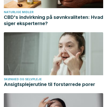
piernas.”
Natura Medicatrix: Revista médica para el estudio
y difusión de las medicinas alternativas
20.3 (2002): 140-
NATURLIGE MIDLER
141.
CBD's indvirkning på søvnkvaliteten: Hvad
United Kingdom National Health Service. Swollen ankles,
siger eksperterne?
feet and legs (oedema). (2018). Recuperado el 14 de
mayo de 2020. https://www.nhs.uk/conditions/oedema/
SKØNHED OG SELVPLEJE
Ansigtsplejerutine til forstørrede porer