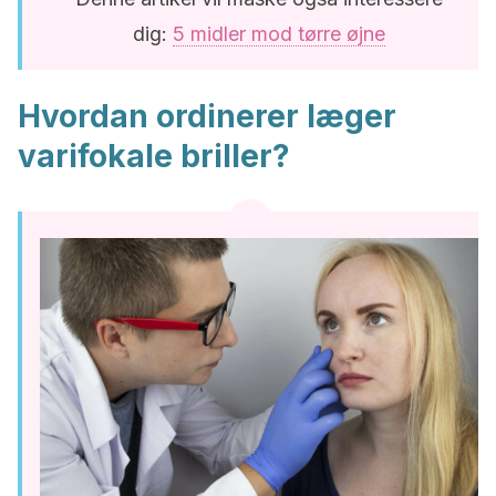
dig:
5 midler mod tørre øjne
Hvordan ordinerer læger
varifokale briller?