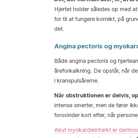
Hjertet holder således op med at 
for til at fungere korrekt, på gru
det.
Angina pectoris og myokard
Både angina pectoris og hjertea
åreforkalkning. De opstår, når d
i kranspulsårerne.
Når obstruktionen er delvis, o
intense smerter, men de fører ikke 
forsvinder kort efter, når personen
Akut myokardieinfarkt er derimo