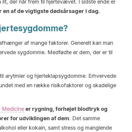
ilt, der når frem til hjertevævet. I sidste ende er
er en af de vigtigste dødsårsager
i dag.
hjertesygdomme?
afhænger af mange faktorer. Generelt kan man
ervede sygdomme. Medfødte er dem, der er til
 til arytmier og hjerteklapsygdomme. Erhvervede
bundet med en række risikofaktorer og skadelige
al Medicine
er rygning, forhøjet blodtryk og
orer for udviklingen af dem
. Det samme
alkohol eller kokain, samt stress og manglende