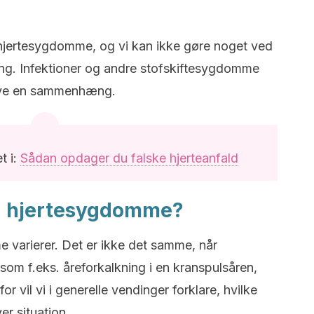
 hjertesygdomme, og vi kan ikke gøre noget ved
ng. Infektioner og andre stofskiftesygdomme
ave en sammenhæng.
t i:
Sådan opdager du falske hjerteanfald
å hjertesygdomme?
varierer. Det er ikke det samme, når
om f.eks. åreforkalkning i en kranspulsåren,
 vil vi i generelle vendinger forklare, hvilke
er situation.