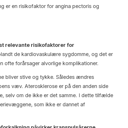
g er en risikofaktor for angina pectoris og
t relevante risikofaktorer for
blandt de kardiovaskulære sygdomme, og det er
n ofte forårsager alvorlige komplikationer.
erne bliver stive og tykke. Således ændres
pens væv. Aterosklerose er på den anden side
se, selv om de ikke er det samme. I dette tilfælde
rterievæggene, som ikke er dannet af
åreforkalkning påvirker kranspulsårerne
.