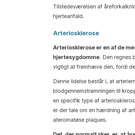
Tilstedeværelsen af åreforkalknin
hjerteanfald.
Arteriosklerose
Arteriosklerose er en af de mes
hjertesygdomme
. Den regnes 
vigtigt at fremhæve den, fordi de
Denne lidelse består i, at arteri
blodgennemstrømningen til krop
en specifik type af arteriosklero
er der tale om en hærdning af a
ateromatøse plaques.
Det, der normalt sker, er, at 