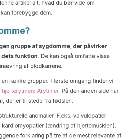
 denne artikel alt, hvad du bør vide om
 kan forebygge dem.
gdomme?
ogen gruppe af sygdomme, der påvirker
i dets funktion
. De kan også omfatte visse
snævring af blodkarrene.
i en række grupper. I første omgang finder vi
 hjerterytmen: Arytmier
. På den anden side har
, der er til stede fra fødslen.
ukturelle anomalier. F.eks. valvulopatier
ler kardiomyopatier (ændring af hjertemusklen).
ende forklaring på tre af de mest relevante af