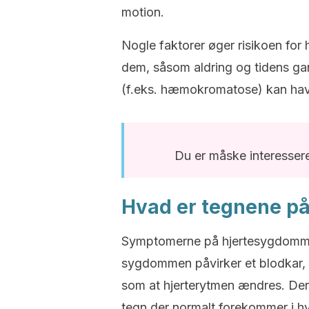
motion.
Nogle faktorer øger risikoen for
dem, såsom aldring og tidens ga
(f.eks. hæmokromatose) kan h
Du er måske interessere
Hvad er tegnene p
Symptomerne på hjertesygdomme 
sygdommen påvirker et blodkar, s
som at hjerterytmen ændres. Derfor
tegn der normalt forekommer i hv