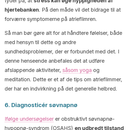
tyder på, at
stress kan øge hyppigheden af
hjertebanken
. På den måde vil det bidrage til at
forværre symptomerne på atrieflimren.
Så man bør gøre alt for at håndtere følelser, både
med hensyn til dette og andre
sundhedsproblemer, der er forbundet med det. I
denne henseende anbefales det at udføre
afslappende aktiviteter,
såsom yoga
og
meditation. Dette er et af de tips om atrieflimmer,
der har en indvirkning på det generelle helbred.
6. Diagnosticér søvnapnø
Ifølge undersøgelser
er obstruktivt søvnapnø-
hypopnø-syndrom (OSAHS)
en udbredt tilstand