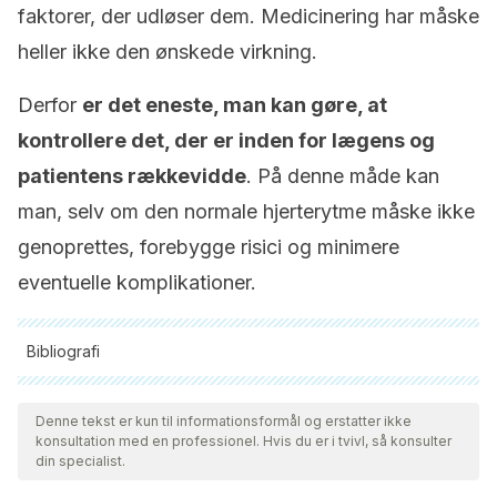
faktorer, der udløser dem. Medicinering har måske
heller ikke den ønskede virkning.
Derfor
er det eneste, man kan gøre, at
kontrollere det, der er inden for lægens og
patientens rækkevidde
. På denne måde kan
man, selv om den normale hjerterytme måske ikke
genoprettes, forebygge risici og minimere
eventuelle komplikationer.
Bibliografi
Alle citerede kilder blev grundigt gennemgået af vores team
for at sikre deres kvalitet, pålidelighed, aktualitet og validitet.
Denne tekst er kun til informationsformål og erstatter ikke
konsultation med en professionel. Hvis du er i tvivl, så konsulter
Bibliografien i denne artikel blev betragtet som pålidelig og af
din specialist.
akademisk eller videnskabelig nøjagtighed.