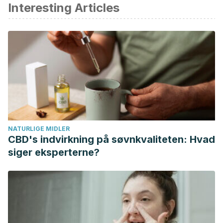
Interesting Articles
Andrés-Nogales F, Oyagüez I, Betegón-Nicolás L, Canal-
Fontcuberta C, Soto-Álvarez J. Situación del tratamiento
anticoagulante oral en pacientes con fibrilación auricular
no valvular en España. Estudio REACT-AF. Revista Clínica
Española. 2015; 215(2): 73-82.
Bayés L, Cygankiewicz I, Bayés G, et al. Espectro clínico y
complicaciones de la fibrilación auricular. Arch Cardiol Mex.
2004; 74(Suppl: 2): 293-297.
González Rojas N, Giménez E, Fernández MA, et al.
NATURLIGE MIDLER
Preferencias por los tratamientos anticoagulantes orales
CBD's indvirkning på søvnkvaliteten: Hvad
para la prevención a medio y largo plazo del ictus en la
siger eksperterne?
fibrilación auricular no valvular.
Rev. neurol. (Ed. impr.).
2012; 55(1): 11-19.
Montero-Rincón G. Prevención primaria en fibrilación
auricular. Rev Colomb Cardiol. 2016; 23(S5):186-191.
Ortega-Moral A, Valle-Sahagún B, Barón-Esquivias G.