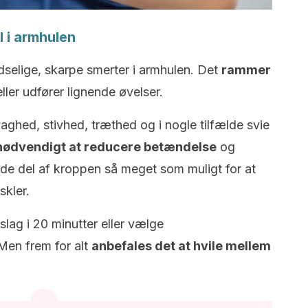
l i armhulen
selige, skarpe smerter i armhulen. Det
rammer
ller udfører lignende øvelser.
ghed, stivhed, træthed og i nogle tilfælde svie
nødvendigt at reducere betændelse
og
 del af kroppen så meget som muligt for at
kler.
lag i 20 minutter eller vælge
Men frem for alt
anbefales det at hvile mellem