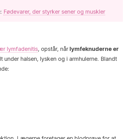
e:
Fødevarer, der styrker sener og muskler
lær lymfadenitis
, opstår, når
lymfeknuderne er
 under halsen, lysken og i armhulerne. Blandt
nde:
fektion. Lægerne foretager en blodprøve for at