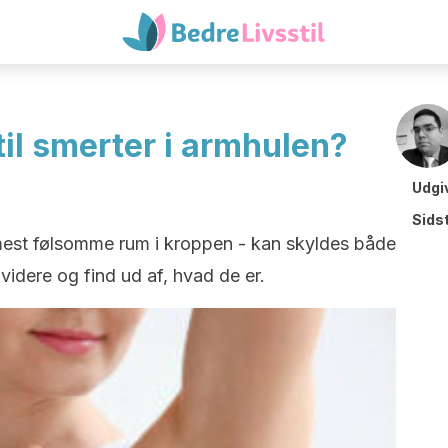
il smerter i armhulen?
Udgi
Sids
 mest følsomme rum i kroppen - kan skyldes både
idere og find ud af, hvad de er.