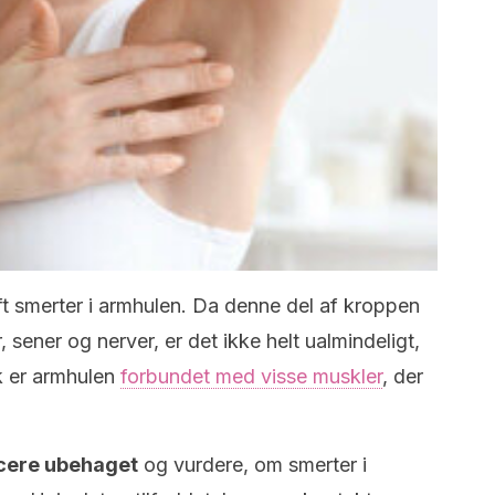
t smerter i armhulen. Da denne del af kroppen
, sener og nerver, er det ikke helt ualmindeligt,
k er armhulen
forbundet med visse muskler
, der
.
ficere ubehaget
og vurdere, om smerter i