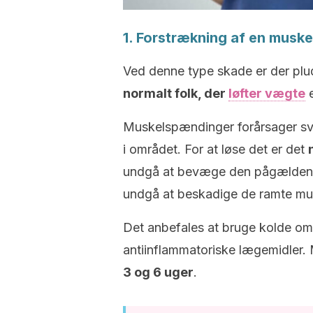
1. Forstrækning af en muske
Ved denne type skade er der plud
normalt folk, der
løfter vægte
e
Muskelspændinger forårsager sva
i området. For at løse det er det
undgå at bevæge den pågældende
undgå at beskadige de ramte mus
Det anbefales at bruge kolde oms
antiinflammatoriske lægemidler. 
3 og 6 uger
.