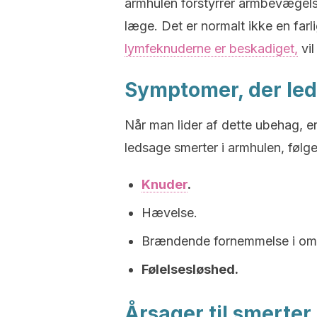
armhulen forstyrrer armbevægelse
læge. Det er normalt ikke en farli
lymfeknuderne er beskadiget,
vil
Symptomer, der led
Når man lider af dette ubehag, e
ledsage smerter i armhulen, følg
Knuder
.
Hævelse.
Brændende fornemmelse i om
Følelsesløshed.
Årsager til smerter