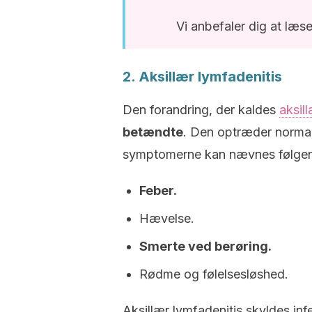
Vi anbefaler dig at læs
2. Aksillær lymfadenitis
Den forandring, der kaldes
aksil
betændte
. Den optræder normalt
symptomerne kan nævnes følge
Feber.
Hævelse.
Smerte ved berøring.
Rødme og følelsesløshed.
Aksillær lymfadenitis skyldes in