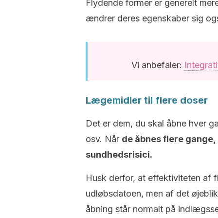
Flydende former er generelt mere 
ændrer deres egenskaber sig også
Vi anbefaler:
Integrat
Lægemidler til flere doser
Det er dem, du skal åbne hver ga
osv. Når
de åbnes flere gange,
sundhedsrisici.
Husk derfor, at effektiviteten af
udløbsdatoen, men af det øjebli
åbning står normalt på indlægsse