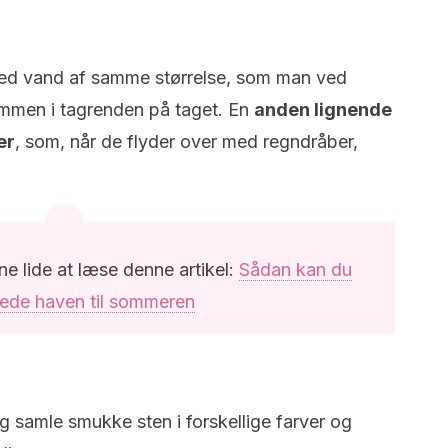
med vand af samme størrelse, som man ved
mmen i tagrenden på taget. En
anden lignende
er
, som, når de flyder over med regndråber,
nne lide at læse denne artikel:
Sådan kan du
rede haven til sommeren
n og samle smukke sten i forskellige farver og