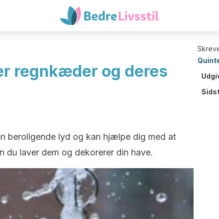
Skreve
Quint
er regnkæder og deres
Udgi
Sids
n beroligende lyd og kan hjælpe dig med at
an du laver dem og dekorerer din have.