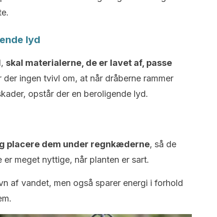
te.
ende lyd
d,
skal materialerne, de er lavet af, passe
er der ingen tvivl om, at når dråberne rammer
skader, opstår der en beroligende lyd.
 og placere dem under regnkæderne
, så de
er meget nyttige, når planten er sart.
vn af vandet, men også sparer energi i forhold
em.