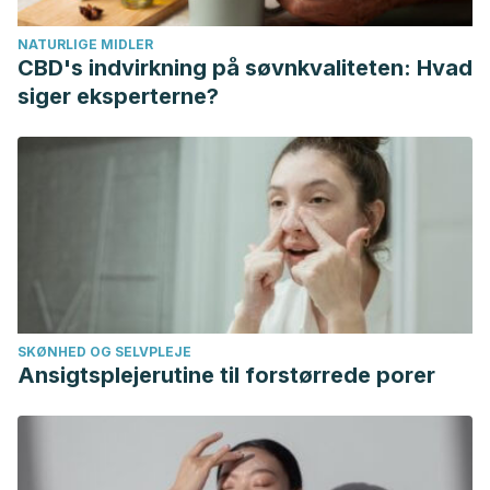
disoluciones?.”
Revista Eureka sobre Enseñanza y
NATURLIGE MIDLER
Divulgación de las Ciencias
(2020): 1202-1202.
CBD's indvirkning på søvnkvaliteten: Hvad
siger eksperterne?
SKØNHED OG SELVPLEJE
Ansigtsplejerutine til forstørrede porer