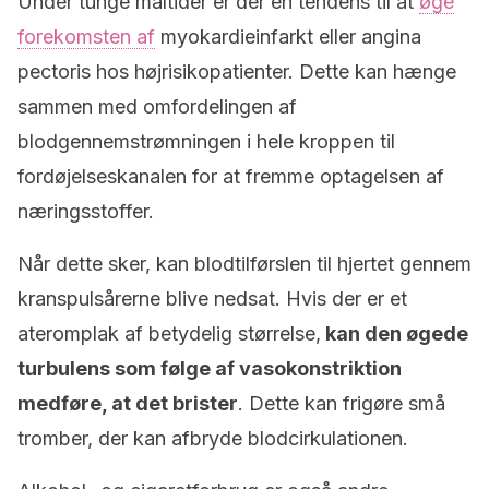
Under tunge måltider er der en tendens til at
øge
forekomsten af
myokardieinfarkt eller angina
pectoris hos højrisikopatienter. Dette kan hænge
sammen med omfordelingen af
blodgennemstrømningen i hele kroppen til
fordøjelseskanalen for at fremme optagelsen af
næringsstoffer.
Når dette sker, kan blodtilførslen til hjertet gennem
kranspulsårerne blive nedsat. Hvis der er et
ateromplak af betydelig størrelse,
kan den øgede
turbulens som følge af vasokonstriktion
medføre, at det brister
. Dette kan frigøre små
tromber, der kan afbryde blodcirkulationen.