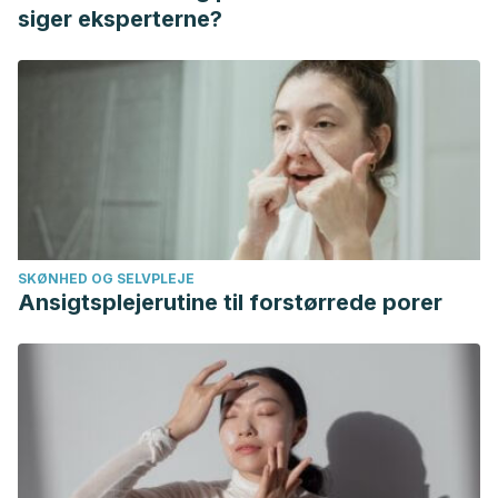
atención primaria: evaluación e intervención. Aten Primaria
siger eksperterne?
2011;43(12):668-677.
Philips D, et al. Cardiac mortality is higher around Christmas
and New Year´ than and any other time: The holidays as a
risk factor of death. Circulation 2004;110:3781-3788.
Vilà R, et al. Utilidad de las técnicas de relajación aplicadas
a pacientes con cardiopatía isquémica: intervención. Aten
Primaria 2005;36(2):78-84.
SKØNHED OG SELVPLEJE
Ansigtsplejerutine til forstørrede porer