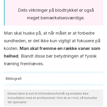
Dets virkninger på blodtrykket er også
meget bemærkelsesværdige.
Man skal huske på, at når målet er at forbedre
sundheden, er det ikke kun vigtigt at fokusere på
kosten.
Man skal fremme en række vaner som
helhed
. Blandt disse bør betydningen af fysisk
træning fremhæves.
Bibliografi
Alle citerede kilder blev grundigt gennemgået af vores team
for at sikre deres kvalitet, pålidelighed, aktualitet og validitet.
Denne tekst er kun til informationsformål og erstatter ikke
konsultation med en professionel. Hvis du er i tvivl, så konsulter
Bibliografien i denne artikel blev betragtet som pålidelig og af
din specialist.
akademisk eller videnskabelig nøjagtighed.