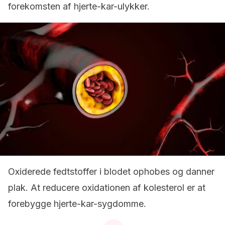
forekomsten af hjerte-kar-ulykker.
Oxiderede fedtstoffer i blodet ophobes og danner
plak. At reducere oxidationen af kolesterol er at
forebygge hjerte-kar-sygdomme.