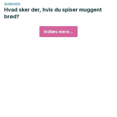
SUNDHED
Hvad sker der, hvis du spiser muggent
brød?
Indlæs mere...