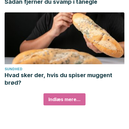
Sådan fjerner du svamp i tånegle
SUNDHED
Hvad sker der, hvis du spiser muggent
brød?
Indlæs mere...