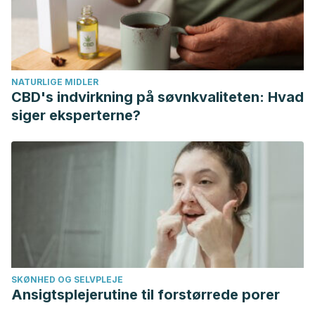
29516760.
Luo J, Hendryx M, Dinh P, He K. Association of Iodine and
Iron with Thyroid Function. Biol Trace Elem Res. 2017
Sep;179(1):38-44. doi: 10.1007/s12011-017-0954-x. Epub
NATURLIGE MIDLER
2017 Feb 3. PMID: 28160243.
CBD's indvirkning på søvnkvaliteten: Hvad
Carr AC, Maggini S. Vitamin C and Immune Function.
siger eksperterne?
Nutrients. 2017 Nov 3;9(11):1211. doi: 10.3390/nu9111211. PMID:
29099763; PMCID: PMC5707683.
SKØNHED OG SELVPLEJE
Ansigtsplejerutine til forstørrede porer