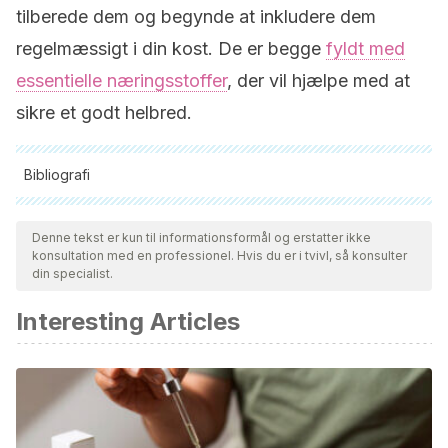
tilberede dem og begynde at inkludere dem
regelmæssigt i din kost. De er begge
fyldt med
essentielle næringsstoffer
, der vil hjælpe med at
sikre et godt helbred.
Bibliografi
Alle citerede kilder blev grundigt gennemgået af vores team
for at sikre deres kvalitet, pålidelighed, aktualitet og validitet.
Denne tekst er kun til informationsformål og erstatter ikke
konsultation med en professionel. Hvis du er i tvivl, så konsulter
Bibliografien i denne artikel blev betragtet som pålidelig og af
din specialist.
akademisk eller videnskabelig nøjagtighed.
Interesting Articles
Gianfredi V, Salvatori T, Villarini M, Moretti M, Nucci D,
Realdon S. Is dietary fibre truly protective against colon
cancer? A systematic review and meta-analysis. Int J Food
Sci Nutr. 2018 Dec;69(8):904-915. doi:
10.1080/09637486.2018.1446917. Epub 2018 Mar 8. PMID: