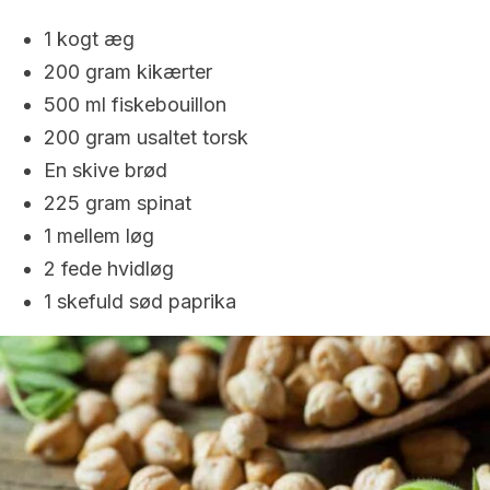
1 kogt æg
200 gram kikærter
500 ml fiskebouillon
200 gram usaltet torsk
En skive brød
225 gram spinat
1 mellem løg
2 fede hvidløg
1 skefuld sød paprika