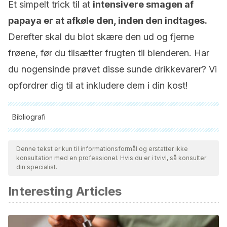
Et simpelt trick til at
intensivere smagen af ​​
papaya er at afkøle den, inden den indtages.
Derefter skal du blot skære den ud og fjerne
frøene, før du tilsætter frugten til blenderen. Har
du nogensinde prøvet disse sunde drikkevarer? Vi
opfordrer dig til at inkludere dem i din kost!
Bibliografi
Alle citerede kilder blev grundigt gennemgået af vores team
for at sikre deres kvalitet, pålidelighed, aktualitet og validitet.
Denne tekst er kun til informationsformål og erstatter ikke
konsultation med en professionel. Hvis du er i tvivl, så konsulter
Bibliografien i denne artikel blev betragtet som pålidelig og af
din specialist.
akademisk eller videnskabelig nøjagtighed.
Interesting Articles
Yogiraj, V., Goyal, P. K., Chauhan, C. S., Goyal, A., & Vyas, B.
(2014). Carica papaya Linn: An Overview. International
Journal of Herbal Medicine.