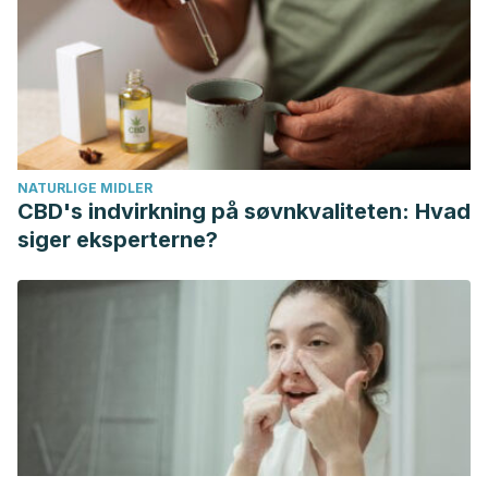
Roxas, M. (2008). The role of enzyme supplementation in
digestive disorders. Alternative Medicine Review.
Aravind, G., Bhowmik, D., Duraivel, S., & Harish, G. (2013).
Traditional and Medicinal Uses of Carica papaya. Journal
of Medicinal Plants Studies.
NATURLIGE MIDLER
CBD's indvirkning på søvnkvaliteten: Hvad
siger eksperterne?