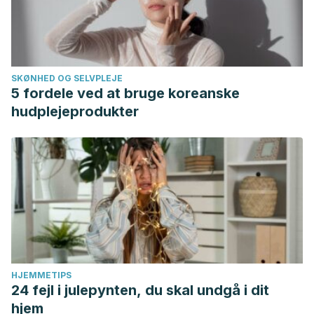
Retrieved March 14, 2020 from
www.sciencedaily.com/releases/2003/05/030530081555.htm
SKØNHED OG SELVPLEJE
5 fordele ved at bruge koreanske
hudplejeprodukter
HJEMMETIPS
24 fejl i julepynten, du skal undgå i dit
hjem