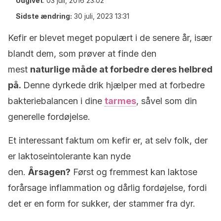
Udgivet
:
03 juli, 2016 23:02
Sidste ændring:
30 juli, 2023 13:31
Kefir er blevet meget populært i de senere år, især
blandt dem, som prøver at finde den
mest
naturlige måde at forbedre deres helbred
på.
Denne dyrkede drik hjælper med at forbedre
bakteriebalancen i dine
tarmes
, såvel som din
generelle fordøjelse.
Et interessant faktum om kefir er, at selv folk, der
er laktoseintolerante kan nyde
den.
Årsagen?
Først og fremmest kan laktose
forårsage inflammation og dårlig fordøjelse, fordi
det er en form for sukker, der stammer fra dyr.