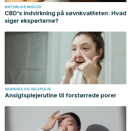
Jaén.
NATURLIGE MIDLER
Pedraza Guevara, S. (2015). Cultivo de gránulo de kéfir en
CBD's indvirkning på søvnkvaliteten: Hvad
zumo de uvas tintas Kefir culture pellet red grape juice.
siger eksperterne?
Revista ECIPerú.
Kim, D. H., Jeong, D., Kim, H., & Seo, K. H. (2019). Modern
perspectives on the health benefits of kefir in next
generation sequencing era: Improvement of the host gut
microbiota. In Critical Reviews in Food Science and
Nutrition. https://doi.org/10.1080/10408398.2018.1428168
Leite, A. M. de O., Miguel, M. A. L., Peixoto, R. S., Rosado, A.
S., Silva, J. T., & Paschoalin, V. M. F. (2013). Microbiological,
SKØNHED OG SELVPLEJE
technological and therapeutic properties of kefir: A natural
Ansigtsplejerutine til forstørrede porer
probiotic beverage. In Brazilian Journal of Microbiology.
https://doi.org/10.1590/S1517-83822013000200001
Ohio State University. (2003, May 30). Kefir May Bolster
Lactose Tolerance In Intolerant People.
ScienceDaily
.