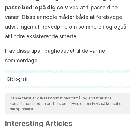
passe bedre på dig selv
ved at tilpasse dine
vaner. Disse er nogle måder både at forebygge
udviklingen af hovedpine om sommeren og også
at lindre eksisterende smerte.
Hav disse tips i baghovedet til de varme
sommerdage!
Bibliografi
Alle citerede kilder blev grundigt gennemgået af vores team
for at sikre deres kvalitet, pålidelighed, aktualitet og validitet.
Denne tekst er kun til informationsformål og erstatter ikke
konsultation med en professionel. Hvis du er i tvivl, så konsulter
Bibliografien i denne artikel blev betragtet som pålidelig og af
din specialist.
akademisk eller videnskabelig nøjagtighed.
Interesting Articles
Cid, J. María Loreto. Cefaleas, evaluación y manejo inicial.
Revista Médica Clínica Las Condes 25.4 (2014): 651-657.