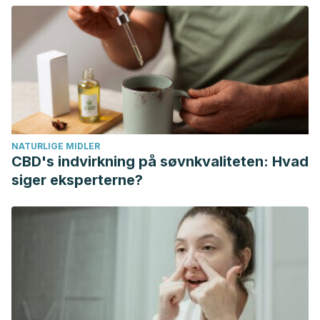
Auber, Gregory J. Cómo eliminar el calor: tratamiento de los
trastornos causados por el calor. Nursing (Ed. española)
23.6 (2005): 28-30.
Visens, Laura S. Actualización en la prevención y
tratamiento de la migraña. Medicina (Buenos Aires) 74.2
(2014).
NATURLIGE MIDLER
CBD's indvirkning på søvnkvaliteten: Hvad
siger eksperterne?