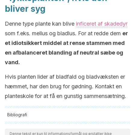
bliver syg
Denne type plante kan blive
inficeret af skadedyr
som f.eks. mellus og bladlus. For at redde dem
er
et idiotsikkert middel at rense stammen med
en afbalanceret blanding af neutral sæbe og
vand.
Hvis planten lider af bladfald og bladvæksten er
hæmmet, har den brug for gødning. Kontakt en
planteskole for at få en gunstig sammensætning.
Bibliografi
Alle citerede kilder blev grundigt gennemgået af vores team
for at sikre deres kvalitet, pålidelighed, aktualitet og validitet.
Denne tekst er kun til informationsformål og erstatter ikke