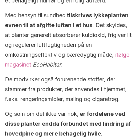
et behageligt humør og en rolig adfærd.
Med hensyn til sundhed
tilskrives lykkeplanten
evnen til at afgifte luften i
et hus
. Det skyldes,
at planter generelt absorberer kuldioxid, frigiver ilt
og regulerer luftfugtigheden på en
omkostningseffektiv og bæredygtig måde,
ifølge
magasinet
EcoHabitar.
De modvirker også forurenende stoffer, der
stammer fra produkter, der anvendes i hjemmet,
f.eks. rengøringsmidler, maling og cigaretrøg.
Og som om det ikke var nok,
er fordelene ved
disse planter endda forbundet med lindring af
hovedpine og mere behagelig hvile
.