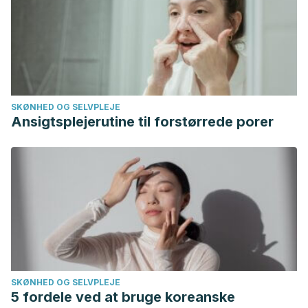
la-radiacion-solar-en-las-plantas/
Ochoa A. Todo lo que debes saber sobre el palo de Brasil
y cómo cuidarlo. Architectural Digest. 2022.
https://www.admagazine.com/editors-pick/palo-de-brasil-
todo-lo-que-debes-saber-y-como-cuidarlo-20201102-
SKØNHED OG SELVPLEJE
7543-
Ansigtsplejerutine til forstørrede porer
articulos#:~:text=El%20palo%20de%20Brasil%20es%20
Palo de Brasil. Picture This. Enciclopedia de plantas.
https://www.picturethisai.com/es/wiki/Dracaena_fragrans
SKØNHED OG SELVPLEJE
5 fordele ved at bruge koreanske