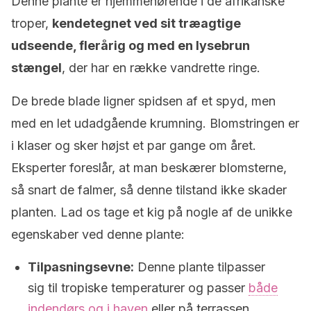
Denne plante er hjemmehørende i de afrikanske
troper,
kendetegnet ved sit træagtige
udseende, flerårig og med en lysebrun
stængel
, der har en række vandrette ringe.
De brede blade ligner spidsen af et spyd, men
med en let udadgående krumning. Blomstringen er
i klaser og sker højst et par gange om året.
Eksperter foreslår, at man beskærer blomsterne,
så snart de falmer, så denne tilstand ikke skader
planten. Lad os tage et kig på nogle af de unikke
egenskaber ved denne plante:
Tilpasningsevne:
Denne plante tilpasser
sig til tropiske temperaturer og passer
både
indendørs og i haven
eller på terrassen.