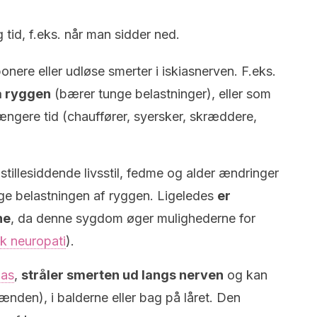
 tid, f.eks. når man sidder ned.
nere eller udløse smerter i iskiasnerven. F.eks.
på ryggen
(bærer tunge belastninger), eller som
 længere tid (chauffører, syersker, skræddere,
tillesiddende livsstil, fedme og alder ændringer
øge belastningen af ryggen. Ligeledes
er
ne
, da denne sygdom øger mulighederne for
sk neuropati
).
ias
,
stråler smerten ud langs nerven
og kan
ænden), i balderne eller bag på låret. Den