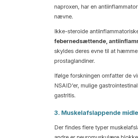
naproxen, har en antiinflammator
nævne.
Ikke-steroide antiinflammatoris
febernedsættende, antiinflamm
skyldes deres evne til at hæmme 
prostaglandiner.
Ifølge forskningen omfatter de v
NSAID’er, mulige gastrointestina
gastritis.
3. Muskelafslappende midle
Der findes flere typer muskelafs
andre er neuromuskulære blokkere