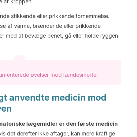
e af kroppen.
de stikkende eller prikkende fornemmelse.
lse af varme, brændende eller prikkende
r med at bevæge benet, gå eller holde ryggen
umenterede øvelser mod lændesmerter
igt anvendte medicin mod
ven
matoriske lægemidler er den første
medicin
vis det derefter ikke aftager, kan mere kraftige