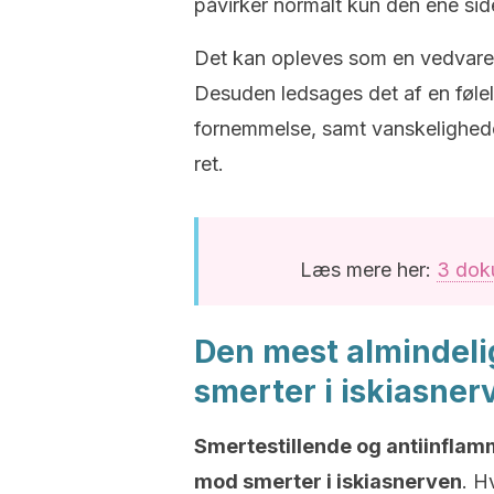
påvirker normalt kun den ene sid
Det kan opleves som en vedvaren
Desuden ledsages det af en føle
fornemmelse, samt vanskelighede
ret.
Læs mere her:
3 dok
Den mest almindel
smerter i iskiasner
Smertestillende og antiinflam
mod smerter i iskiasnerven
. H