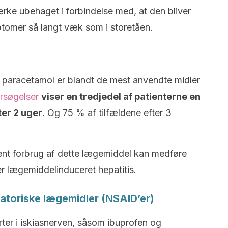
rke ubehaget i forbindelse med, at den bliver
tomer så langt væk som i storetåen.
. paracetamol er blandt de mest anvendte midler
rsøgelser
viser en tredjedel af patienterne en
er 2 uger
. Og 75 % af tilfældene efter 3
nt forbrug af dette lægemiddel kan medføre
er lægemiddelinduceret hepatitis.
matoriske lægemidler (NSAID’er)
er i iskiasnerven, såsom ibuprofen og