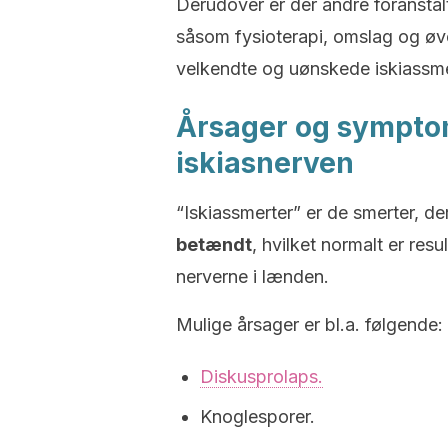
Derudover er der andre foranstal
såsom fysioterapi, omslag og øve
velkendte og uønskede iskiassme
Årsager og symptom
iskiasnerven
“Iskiassmerter” er de smerter, de
betændt
, hvilket normalt er res
nerverne i lænden.
Mulige årsager er bl.a. følgende:
Diskusprolaps.
Knoglesporer.