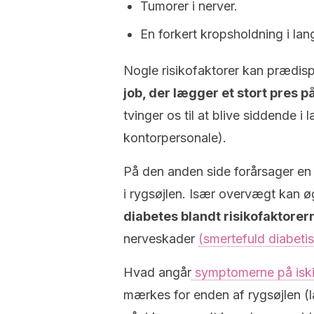
Tumorer i nerver.
En forkert kropsholdning i lang
Nogle risikofaktorer kan prædispo
job, der lægger et stort pres 
tvinger os til at blive siddende i
kontorpersonale).
På den anden side forårsager en s
i rygsøjlen. Især overvægt kan 
diabetes blandt risikofaktorer
nerveskader
(smertefuld diabeti
Hvad angår
symptomerne på isk
mærkes for enden af rygsøjlen (l