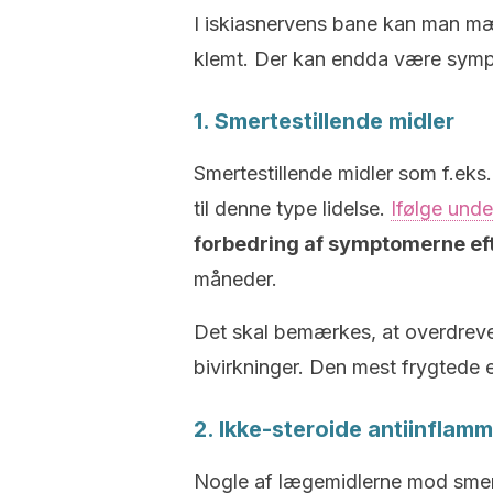
I iskiasnervens bane kan man mæ
klemt. Der kan endda være symp
1. Smertestillende midler
Smertestillende midler som f.eks
til denne type lidelse.
Ifølge unde
forbedring af symptomerne eft
måneder.
Det skal bemærkes, at overdreve
bivirkninger. Den mest frygtede 
2. Ikke-steroide antiinflam
Nogle af lægemidlerne mod smert