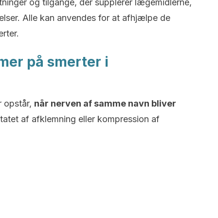
tninger og tilgange, der supplerer lægemidlerne,
lser. Alle kan anvendes for at afhjælpe de
rter.
er på smerter i
r opstår,
når nerven af samme navn bliver
ultatet af afklemning eller kompression af