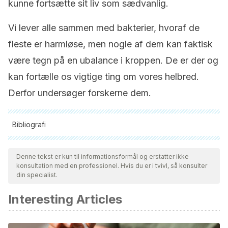
kunne fortsætte sit liv som sædvanlig.
Vi lever alle sammen med bakterier, hvoraf de
fleste er harmløse, men nogle af dem kan faktisk
være tegn på en ubalance i kroppen. De er der og
kan fortælle os vigtige ting om vores helbred.
Derfor undersøger forskerne dem.
Bibliografi
Alle citerede kilder blev grundigt gennemgået af vores team
for at sikre deres kvalitet, pålidelighed, aktualitet og validitet.
Denne tekst er kun til informationsformål og erstatter ikke
konsultation med en professionel. Hvis du er i tvivl, så konsulter
Bibliografien i denne artikel blev betragtet som pålidelig og af
din specialist.
akademisk eller videnskabelig nøjagtighed.
Interesting Articles
Baghban, Adam, and Shaili Gupta. “Parvimonas micra: a rare
cause of native joint septic arthritis.”
Anaerobe
39 (2016):
26-27.