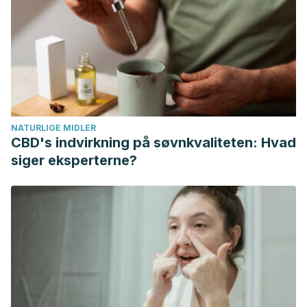
Bullman, Susan, et al. “Analysis of Fusobacterium
persistence and antibiotic response in colorectal
cancer.”
Science
358.6369 (2017): 1443-1448.
Conde-Pérez, Kelly, et al. “Evidence for translocation of
oral Parvimonas micra from the subgingival sulcus of the
human oral cavity to the colorectal adenocarcinoma.”
NATURLIGE MIDLER
(2022).
CBD's indvirkning på søvnkvaliteten: Hvad
Gomez, Carlos A., et al. “First case of infectious
siger eksperterne?
endocarditis caused by Parvimonas micra.”
Anaerobe
36
(2015): 53-55.
Ho, Dawn, et al. “An unusual presentation of Parvimonas
micra infective endocarditis.”
Cureus
10.10 (2018).
Horiuchi, Akira, et al. “Synergistic biofilm formation by
Parvimonas micra and Fusobacterium
nucleatum.”
Anaerobe
62 (2020): 102100.
Kim, Eun Young, et al. “Concomitant liver and brain