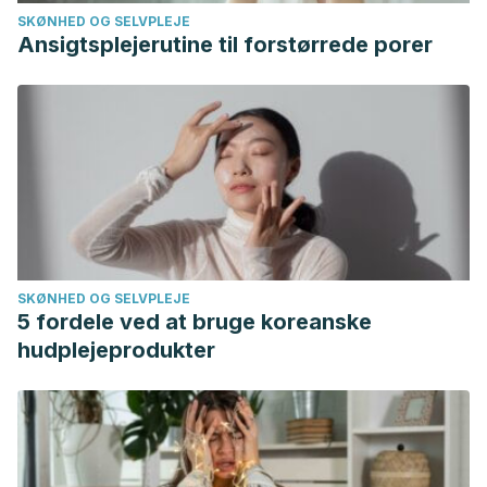
SKØNHED OG SELVPLEJE
abscesses caused by Parvimonas micra.”
The Korean
Ansigtsplejerutine til forstørrede porer
Journal of Gastroenterology
73.4 (2019): 230-234.
Mima, Kosuke, et al. “Fusobacterium nucleatum in
colorectal carcinoma tissue and patient
prognosis.”
Gut
65.12 (2016): 1973-1980.
Rams, Thomas E., Jacqueline D. Sautter, and Arie J. van
Winkelhoff. “Antibiotic resistance of human periodontal
pathogen Parvimonas micra over 10 years.”
Antibiotics
9.10
(2020): 709.
SKØNHED OG SELVPLEJE
5 fordele ved at bruge koreanske
hudplejeprodukter