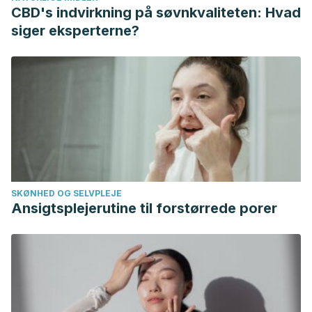
Atendidos en el Laboratorio Regional de Referencia
CBD's indvirkning på søvnkvaliteten: Hvad
Virológica. Kasmera 38 (1): 60 – 68; 2010
siger eksperterne?
Gálvez, R.; Rosales, J.;García. M.; Afectación Hepática de
Origen Infeccioso no Relacionado con Virus Hepatotropos;
RAPD Online; 43 (1); 2020
Pérez, J.; Aguilar, J.; Estudio Diagnóstico del Paciente con
Hepatitis Aguda; GH Continuada; 5 (2); 2006.
SKØNHED OG SELVPLEJE
Ansigtsplejerutine til forstørrede porer