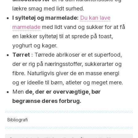
lækre smag med lidt surhed.
I syltetøj og marmelade:
Du kan lave
marmelade
med lidt vand og sukker for at få
en lækker syltetøj til at sprede på toast,
yoghurt og kager.
Tørret
: Tørrede abrikoser er et superfood,
der er rig på næringsstoffer, sukkerarter og
fibre. Naturligvis giver de en masse energi
og er ideelle til børn, atleter og meget mere.
Men
de, der er overvægtige, bør
begrænse deres forbrug.
Bibliografi
Alle citerede kilder blev grundigt gennemgået af vores team
for at sikre deres kvalitet, pålidelighed, aktualitet og validitet.