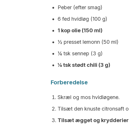
Peber (efter smag)
6 fed hvidløg (100 g)
1 kop olie (150 ml)
½ presset lemonn (50 ml)
¼ tsk sennep (3 g)
¼ tsk stødt chili (3 g)
Forberedelse
Skræl og mos hvidløgene.
Tilsæt den knuste citronsaft o
Tilsæt ægget og krydderier