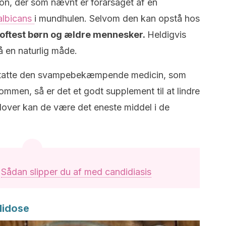
on, der som nævnt er forårsaget af en
albicans
i mundhulen. Selvom den kan opstå hos
oftest børn og ældre mennesker.
Heldigvis
en naturlig måde.
rstatte den svampebekæmpende medicin, som
dommen, så er det et godt supplement til at lindre
dover kan de være det eneste middel i de
:
Sådan slipper du af med candidiasis
didose