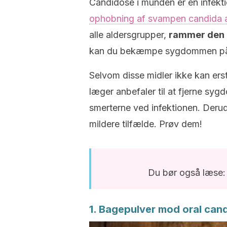
Candidose i munden er en infekti
ophobning af svampen candida 
alle aldersgrupper,
rammer den 
kan du bekæmpe sygdommen på 
Selvom disse midler ikke kan e
læger anbefaler til at fjerne syg
smerterne ved infektionen. Deru
mildere tilfælde. Prøv dem!
Du bør også læse
1. Bagepulver mod oral can