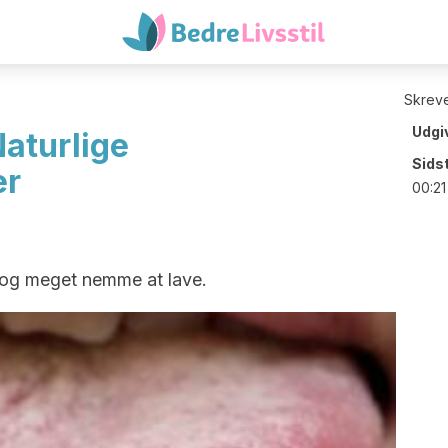
Skreve
Udgi
Naturlige
Sids
er
00:21
e og meget nemme at lave.