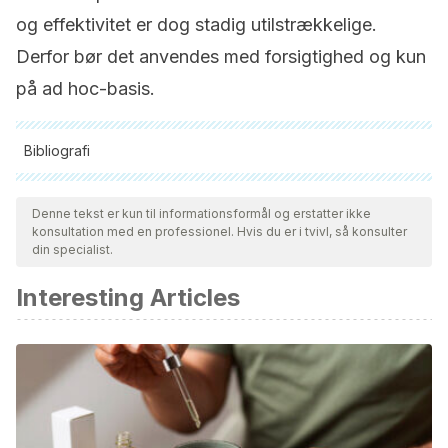
og effektivitet er dog stadig utilstrækkelige.
Derfor bør det anvendes med forsigtighed og kun
på ad hoc-basis.
Bibliografi
Alle citerede kilder blev grundigt gennemgået af vores team
for at sikre deres kvalitet, pålidelighed, aktualitet og validitet.
Denne tekst er kun til informationsformål og erstatter ikke
konsultation med en professionel. Hvis du er i tvivl, så konsulter
Bibliografien i denne artikel blev betragtet som pålidelig og af
din specialist.
akademisk eller videnskabelig nøjagtighed.
Interesting Articles
Ameer OZ, Salman IM, Asmawi MZ, Ibraheem ZO, Yam MF.
Orthosiphon stamineus: traditional uses, phytochemistry,
pharmacology, and toxicology. J Med Food. 2012
Aug;15(8):678-90. doi: 10.1089/jmf.2011.1973. Epub 2012 Jun
25. PMID: 22846075.
Sarshar S, Brandt S, Asadi Karam MR, Habibi M, Bouzari S,