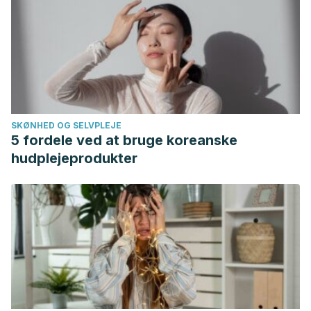
Chung YS, Choo BKM, Ahmed PK, Othman I, Shaikh MF. A
Systematic Review of the Protective Actions of Cat’s
Whiskers (Misai Kucing) on the Central Nervous
System.
Front Pharmacol
. 2020;11:692. Published 2020 May
13. doi:10.3389/fphar.2020.00692
SKØNHED OG SELVPLEJE
5 fordele ved at bruge koreanske
hudplejeprodukter