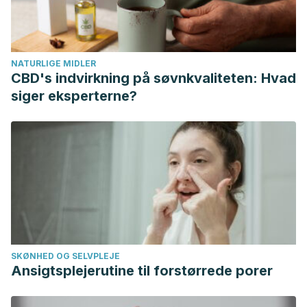
Lechtenberg M, Dobrindt U, Qin X, Goycoolea FM, Hensel
A. Aqueous extract from Orthosiphon stamineus leaves
prevents bladder and kidney infection in mice.
NATURLIGE MIDLER
Phytomedicine. 2017 May 15;28:1-9. doi:
CBD's indvirkning på søvnkvaliteten: Hvad
10.1016/j.phymed.2017.02.009. Epub 2017 Feb 28. PMID:
siger eksperterne?
28478807.
Lokman EF, Saparuddin F, Muhammad H, Omar MH, Zulkapli
A.
Orthosiphon stamineus
as a potential antidiabetic drug in
maternal hyperglycemia in streptozotocin-induced diabetic
rats.
Integr Med Res
. 2019;8(3):173-179.
doi:10.1016/j.imr.2019.05.006
Seyedan A, Alshawsh MA, Alshagga MA, Mohamed Z.
Antiobesity and Lipid Lowering Effects of Orthosiphon
SKØNHED OG SELVPLEJE
stamineus in High-Fat Diet-Induced Obese Mice. Planta
Ansigtsplejerutine til forstørrede porer
Med. 2017 May;83(8):684-692. doi: 10.1055/s-0042-121754.
Epub 2016 Dec 19. PMID: 27992939.