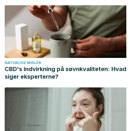
biotecnología”. Edición Nº 56. Argentina.
https://www.porquebiotecnologia.com.ar/Cuadernos/El_Cuad
Reynoso V. Las 10 plagas más comunes en tu huerto.
Asociación de Consumidores Orgánicos. Estados Unidos;
2016. https://consumidoresorganicos.org/quienes-somos/
Unidad Regional de Staff Care – World Vision
Latinoamerica y El Caribe. Aromaterapia para aliviar los
NATURLIGE MIDLER
efectos del estrés. World Vision. Ecuador; 2020.
CBD's indvirkning på søvnkvaliteten: Hvad
https://blog.worldvision.org.ec/cuidate06
siger eksperterne?