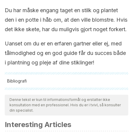
Du har måske engang taget en stilk og plantet
den i en potte i håb om, at den ville blomstre. Hvis
det ikke skete, har du muligvis gjort noget forkert.
Uanset om du er en erfaren gartner eller ej, med
tålmodighed og en god guide får du succes både
i plantning og pleje af dine stiklinger!
Bibliografi
Alle citerede kilder blev grundigt gennemgået af vores team
for at sikre deres kvalitet, pålidelighed, aktualitet og validitet.
Denne tekst er kun til informationsformål og erstatter ikke
konsultation med en professionel. Hvis du er i tvivl, så konsulter
Bibliografien i denne artikel blev betragtet som pålidelig og af
din specialist.
akademisk eller videnskabelig nøjagtighed.
Interesting Articles
El Cuaderno. Por Qué Biotecnología. La clonación de
plantas: una antigua técnica. Programa educativo “Por Qué