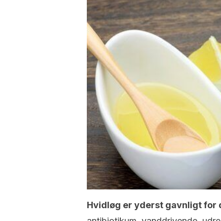
Hvidløg er yderst gavnligt for 
antibiotikum, vanddrivende, udre