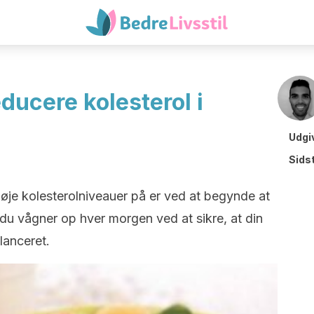
educere kolesterol i
Udgi
Sids
høje kolesterolniveauer på er ved at begynde at
, du vågner op hver morgen ved at sikre, at din
anceret.