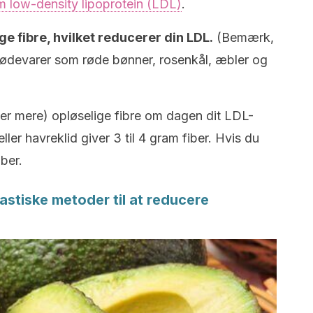
 low-density lipoprotein (LDL)
.
e fibre, hvilket reducerer din LDL.
(Bemærk,
i fødevarer som røde bønner, rosenkål, æbler og
ller mere) opløselige fibre om dagen dit LDL-
ller havreklid giver 3 til 4 gram fiber. Hvis du
iber.
astiske metoder til at reducere