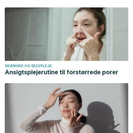
carbohidratos/indice-glucemico-y-diabetes.html
El índice glucémico de los alimentos. (n.d.). Retrieved
September 5, 2019, from
https://www.fundaciondiabetes.org/general/articulo/47/el-
indice-glucemico-de-los-alimentos
Vega-López S, Venn BJ, Slavin JL. Relevance of the
Glycemic Index and Glycemic Load for Body Weight,
Diabetes, and Cardiovascular Disease.
Nutrients
.
SKØNHED OG SELVPLEJE
2018;10(10):1361. Published 2018 Sep 22.
Ansigtsplejerutine til forstørrede porer
doi:10.3390/nu10101361
Eleazu CO. The concept of low glycemic index and
glycemic load foods as panacea for type 2 diabetes
mellitus; prospects, challenges and solutions.
Afr Health
Sci
. 2016;16(2):468–479. doi:10.4314/ahs.v16i2.15