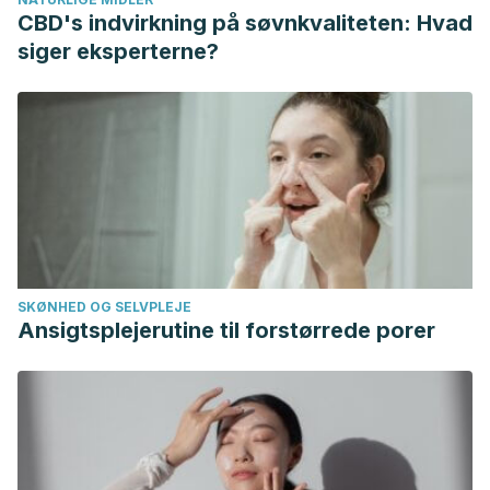
de manos.
Conceptos básicos de control de infecciones de
CBD's indvirkning på søvnkvaliteten: Hvad
IFIC
,
151
.
https://www.theific.org/wp-
siger eksperterne?
content/uploads/2014/08/Spanish_PRESS.pdf#page=163
Ramírez, L. S., Isaza, J. H., Veloza, L. Á., Stashenko, E.,
& Marín, D.
(2011). Actividad antibacteriana de aceites
esenciales de Lippia origanoides de diferentes orígenes
de Colombia.
Ciencia
,
17
(4).
https://pdfs.semanticscholar.org/98b8/d0a606187cce523b6
SKØNHED OG SELVPLEJE
Ansigtsplejerutine til forstørrede porer