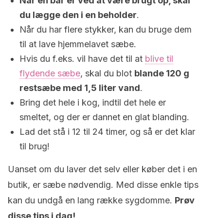
Når en bar er ved at være brugt op, skal
du lægge den i en beholder
.
Når du har flere stykker, kan du bruge dem
til at lave hjemmelavet sæbe.
Hvis du f.eks. vil have det til at
blive til
flydende sæbe
, skal du blot
blande 120 g
restsæbe med 1,5 liter vand
.
Bring det hele i kog, indtil det hele er
smeltet, og der er dannet en glat blanding.
Lad det stå i 12 til 24 timer, og så er det klar
til brug!
Uanset om du laver det selv eller køber det i en
butik, er sæbe nødvendig. Med disse enkle tips
kan du undgå en lang række sygdomme.
Prøv
disse tips i dag!