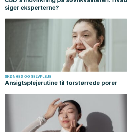
CBD's indvirkning på søvnkvaliteten: Hvad
(2008). Estudio empírico del trastorno narcisista de la
siger eksperterne?
personalidad (TNP).
Acta colombiana de psicología
,
11
(2),
25-36.
SKØNHED OG SELVPLEJE
Ansigtsplejerutine til forstørrede porer