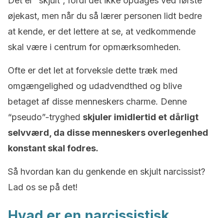
Det er “skjult”, fordi det ikke opdages ved første
øjekast, men når du så lærer personen lidt bedre
at kende, er det lettere at se, at vedkommende
skal være i centrum for opmærksomheden.
Ofte er det let at forveksle dette træk med
omgængelighed og udadvendthed og blive
betaget af disse menneskers charme. Denne
“pseudo”-tryghed
skjuler imidlertid et
dårligt
selvværd, da disse menneskers overlegenhed
konstant skal fodres.
Så hvordan kan du genkende en skjult narcissist?
Lad os se på det!
Hvad er en narcissistisk