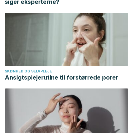
siger eksperterne?
https://doi.org/10.1639/0044-
7447(2001)030[0118:bwuasp]2.0.co;2
Maldonado, L., Reducción y reciclaje de residuos sólidos
urbanosen centros de educación superior: Estudio de
caso. Ingeniería [Internet]. 2006;10(1):59-68. Recuperado
de: https://www.redalyc.org/articulo.oa?id=46710106
Giménez, Andrea F. et al. “Reutilización de Botellas de
Plástico En La Localidad de Saladas.” Extensionismo,
SKØNHED OG SELVPLEJE
Innovación y Transferencia Tecnológica 4 (2018):
Ansigtsplejerutine til forstørrede porer
83. Disponible en:https://doi.org/10.30972/eitt.402876
Roca Reyes, Juan Carlos , Osores Plenge, Fernando ,
Domínguez, Nicanor , Rosas Ramos, William , Presencia de
bacterias patógenas en las aguas de la desembocadura
del Río Surco y la Playa La Chira, Lima, Perú, Junio 2009.
Acta Médica Peruana [Internet]. 2009;26(4):243-246.
Recuperado de: https://www.redalyc.org/articulo.oa?