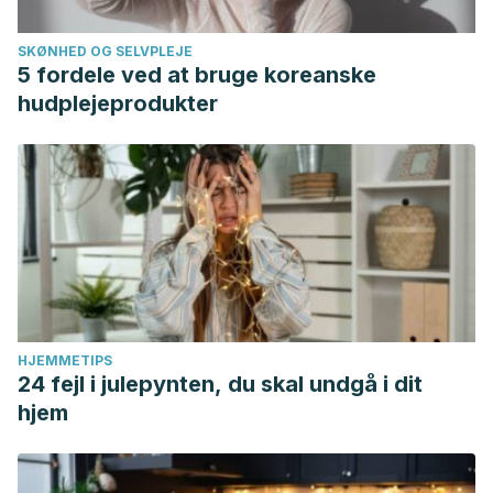
id=96618984010
SKØNHED OG SELVPLEJE
5 fordele ved at bruge koreanske
hudplejeprodukter
HJEMMETIPS
24 fejl i julepynten, du skal undgå i dit
hjem