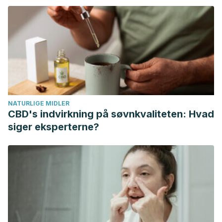
Catalunya. [En línea] Disponible
en:
http://www.hgc.es/es/pacientes-visitantes/consejos-
salud/rehabilitacion/higiene-postural-columna
Dolor de espalda.
Mayo Clinic. [En línea] Disponible
en:
https://www.mayoclinic.org/es-es/diseases-
conditions/back-pain/symptoms-causes/syc-20369906
NATURLIGE MIDLER
CBD's indvirkning på søvnkvaliteten: Hvad
siger eksperterne?