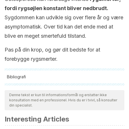
fordi rygsøjlen konstant bliver nedbrudt.
Sygdommen kan udvikle sig over flere år og være
asymptomatisk. Over tid kan det ende med at
blive en meget smertefuld tilstand.
Pas på din krop, og gør dit bedste for at
forebygge rygsmerter.
Bibliografi
Alle citerede kilder blev grundigt gennemgået af vores team
for at sikre deres kvalitet, pålidelighed, aktualitet og validitet.
Denne tekst er kun til informationsformål og erstatter ikke
konsultation med en professionel. Hvis du er i tvivl, så konsulter
Bibliografien i denne artikel blev betragtet som pålidelig og af
din specialist.
akademisk eller videnskabelig nøjagtighed.
Interesting Articles
Servicio de medicina física y rehabilitación. Higiene
postural de columna. Hospital Universitari General de