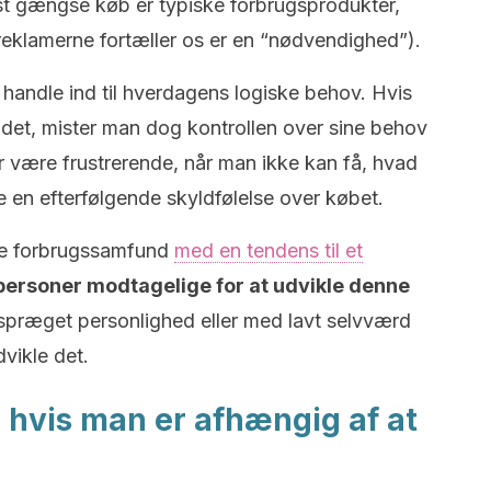
t gængse køb er typiske forbrugsprodukter,
reklamerne fortæller os er en “nødvendighed”).
t handle ind til hverdagens logiske behov. Hvis
det, mister man dog kontrollen over sine behov
 være frustrerende, når man ikke kan få, hvad
 en efterfølgende skyldfølelse over købet.
ne forbrugssamfund
med en tendens til et
e personer modtagelige for at udvikle denne
præget personlighed eller med lavt selvværd
dvikle det.
 hvis man er afhængig af at