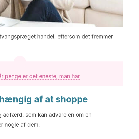
g i tvangspræget handel, eftersom det fremmer
r penge er det eneste, man har
fhængig af at shoppe
og adfærd, som kan advare en om en
r nogle af dem: