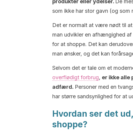
produkter eller ydelser.
De mes
som ikke har stor gavn (og som 
Det er normalt at være nødt til a
man udvikler en afhængighed af 
for at shoppe. Det kan derudover
man ønsker, og det kan forårsage
Selvom det er tale om et moder
overflødigt forbrug
,
er ikke all
adfærd.
Personer med en tvangs
har større sandsynlighed for at u
Hvordan ser det ud,
shoppe?