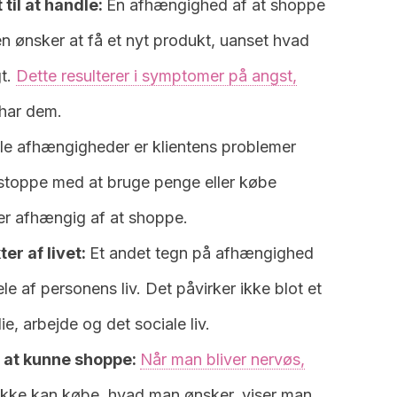
 til at handle:
En afhængighed af at shoppe
n ønsker at få et nyt produkt, uanset hvad
gt.
Dette resulterer i symptomer på angst,
 har dem.
lle afhængigheder er klientens problemer
 stoppe med at bruge penge eller købe
 er afhængig af at shoppe.
er af livet:
Et andet tegn på afhængighed
ele af personens liv. Det påvirker ikke blot et
e, arbejde og det sociale liv.
e at kunne shoppe:
Når man bliver nervøs,
 ikke kan købe, hvad man ønsker, viser man