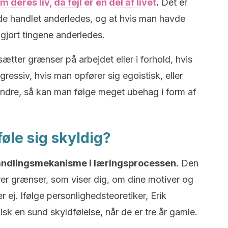
 deres liv, da fejl er en del af livet
.
Det er
de handlet anderledes, og at hvis man havde
 gjort tingene anderledes.
tter grænser på arbejdet eller i forhold, hvis
gressiv, hvis man opfører sig egoistisk, eller
andre, så kan man følge meget ubehag i form af
føle sig skyldig?
andlingsmekanisme i læringsprocessen.
Den
rer grænser, som viser dig, om dine motiver og
ej. Ifølge personlighedsteoretiker, Erik
sk en sund skyldfølelse, når de er tre år gamle.