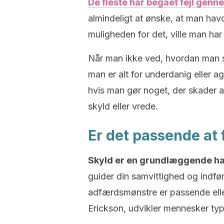
De fleste har begået fejl gennem
almindeligt at ønske, at man hav
muligheden for det, ville man har
Når man ikke ved, hvordan man sæ
man er alt for underdanig eller ag
hvis man gør noget, der skader 
skyld eller vrede.
Er det passende at 
Skyld er en grundlæggende h
guider din samvittighed og indfø
adfærdsmønstre er passende eller 
Erickson, udvikler mennesker typi