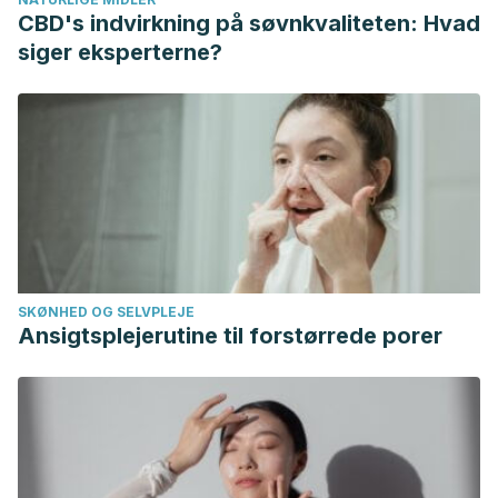
Nutrition
. Noviembre 2008. 43 (3): 201-209.
CBD's indvirkning på søvnkvaliteten: Hvad
National Center for Complementary and and Integrative
siger eksperterne?
Health. Turmeric. U. S. Department of Health and Human
Services. Mayo 2020.
Saiz de Cos P. Cúrcuma I (Curcuma longa L.).
Reduca
(Biologia). Serie Botánica
. 2014. 7 (2): 84-99.
Shoba G, Joy D, et al. Influence of piperine on the
pharmacokinetics of curcumin in animals and human
volunteers.
Planta Medica.
Mayo 1998. 64 (4): 353-6.
SKØNHED OG SELVPLEJE
Ansigtsplejerutine til forstørrede porer