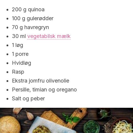
200 g quinoa
100 g gulerødder
70 g havregryn
30 ml
vegetabilsk mælk
1 løg
1 porre
Hvidløg
Rasp
Ekstra jomfru olivenolie
Persille, timian og oregano
Salt og peber