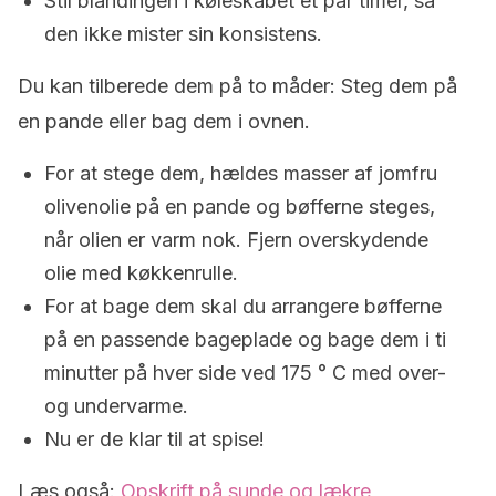
Stil blandingen i køleskabet et par timer, så
den ikke mister sin konsistens.
Du kan tilberede dem på to måder: Steg dem på
en pande eller bag dem i ovnen.
For at stege dem, hældes masser af jomfru
olivenolie på en pande og bøfferne steges,
når olien er varm nok. Fjern overskydende
olie med køkkenrulle.
For at bage dem skal du arrangere bøfferne
på en passende bageplade og bage dem i ti
minutter på hver side ved 175 ° C med over-
og undervarme.
Nu er de klar til at spise!
Læs også:
Opskrift på sunde og lækre