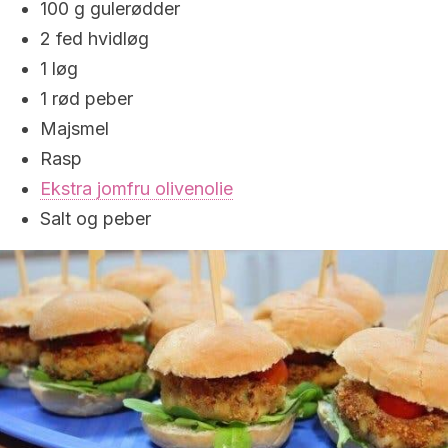
100 g gulerødder
2 fed hvidløg
1 løg
1 rød peber
Majsmel
Rasp
Ekstra jomfru olivenolie
Salt og peber