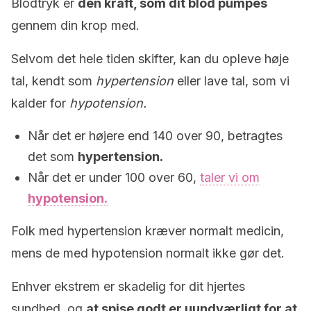
Blodtryk er
den kraft, som dit blod pumpes
gennem din krop med.
Selvom det hele tiden skifter, kan du opleve høje
tal, kendt som
hypertension
eller lave tal, som vi
kalder for
hypotension.
Når det er højere end 140 over 90, betragtes
det som
hypertension.
Når det er under 100 over 60,
taler vi om
hypotension
.
Folk med hypertension kræver normalt medicin,
mens de med hypotension normalt ikke gør det.
Enhver ekstrem er skadelig for dit hjertes
sundhed, og
at spise godt er uundværligt for at