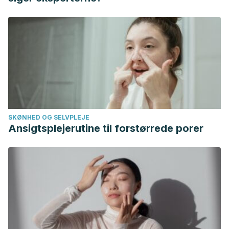
https://doi.org/10.3109/19390210903535035
Wu PY, Yang SH, Wong TC, et al. Association of Processed
Meat Intake with Hypertension Risk in Hemodialysis
Patients: A Cross-Sectional Study.
PLoS One
.
2015;10(10):e0141917. Published 2015 Oct 30.
doi:10.1371/journal.pone.0141917
Penn State. “Eating lean beef daily can help lower blood
pressure, study suggests.” ScienceDaily. ScienceDaily, 17
SKØNHED OG SELVPLEJE
July 2014.
Ansigtsplejerutine til forstørrede porer
<www.sciencedaily.com/releases/2014/07/140717142049.htm
Tzoulaki I, Brown IJ, Chan Q, et al. Relation of iron and red
meat intake to blood pressure: cross sectional
epidemiological study.
BMJ
. 2008;337:a258. Published
2008 Jul 15. doi:10.1136/bmj.a258
Saleem TS, Basha SD. Red wine: A drink to your heart.
J
Cardiovasc Dis Res
. 2010;1(4):171–176. doi:10.4103/0975-