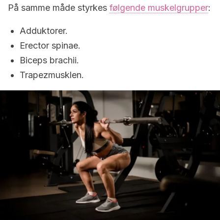
På samme måde styrkes
følgende muskelgrupper
:
Adduktorer.
Erector spinae.
Biceps brachii.
Trapezmusklen.