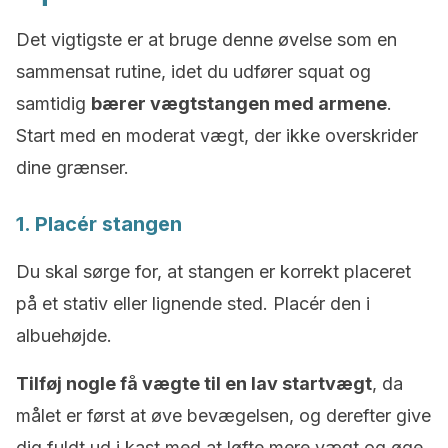
Det vigtigste er at bruge denne øvelse som en
sammensat rutine, idet du udfører squat og
samtidig
bærer vægtstangen med armene
.
Start med en moderat vægt, der ikke overskrider
dine grænser.
1. Placér stangen
Du skal sørge for, at stangen er korrekt placeret
på et stativ eller lignende sted. Placér den i
albuehøjde.
Tilføj nogle få vægte til en lav startvægt
, da
målet er først at øve bevægelsen, og derefter give
dig fuldt ud i kast med at løfte mere vægt og øge