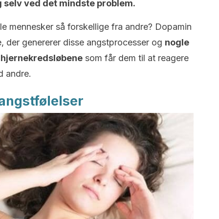
g selv ved det mindste problem.
gle mennesker så forskellige fra andre? Dopamin
e, der genererer disse angstprocesser og
nogle
i hjernekredsløbene
som får dem til at reagere
d andre.
angstfølelser