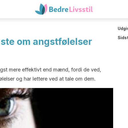
Udgi
Sids
idste om angstfølelser
ngst mere effektivt end mænd, fordi de ved,
elser og har lettere ved at tale om dem.