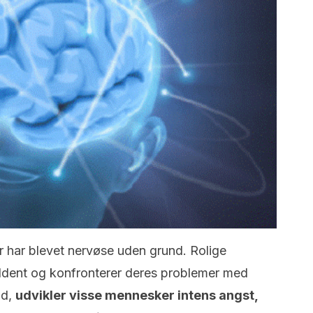
r har blevet nervøse uden grund. Rolige
ldent og konfronterer deres problemer med
id,
udvikler visse mennesker intens angst,