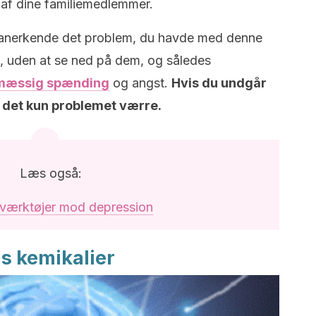
af dine familiemedlemmer.
t anerkende det problem, du havde med denne
, uden at se ned på dem, og således
smæssig spænding
og angst.
Hvis du undgår
ør det kun problemet værre.
Læs også:
værktøjer mod depression
ns kemikalier