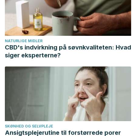
Organización Panamericana de la Salud. La alimentación
del lactante y del niño pequeño: Capítulo Modelo para
libros de texto dirigidos a estudiantes de medicina y otras
ciencias de la salud. Washington: OPS, 2010.
UNICEF. Estado Mundial de la Infancia. Niños, alimentos y
NATURLIGE MIDLER
nutrición: crecer bien en un mundo en transformación.
CBD's indvirkning på søvnkvaliteten: Hvad
Nueva York: UNICEF, 2019.
siger eksperterne?
UNICEF. Evaluación del crecimiento de niños y niñas.
Argentina: Gobierno de la Provincia de Salta, 2012.
Vallet M. Educar a niños y niñas de 0 a 6 años. Madrid:
Wolters Kluwer, 2007.
Walker W, Humphries C. Alimentación sana para niños.
Barcelona: Paidós, 2011.
Pérez-Escamilla, Rafael. “Evidence based breast-feeding
promotion: the Baby-Friendly Hospital Initiative.”
The journal
SKØNHED OG SELVPLEJE
of nutrition
137.2 (2007): 484-487.
Ansigtsplejerutine til forstørrede porer