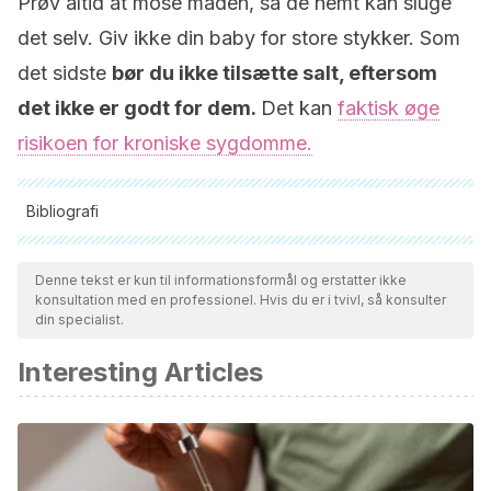
Prøv altid at mose maden, så de nemt kan sluge
det selv. Giv ikke din baby for store stykker. Som
det sidste
bør du ikke tilsætte salt, eftersom
det ikke er godt for dem.
Det kan
faktisk øge
risikoen for kroniske sygdomme.
Bibliografi
Alle citerede kilder blev grundigt gennemgået af vores team
for at sikre deres kvalitet, pålidelighed, aktualitet og validitet.
Denne tekst er kun til informationsformål og erstatter ikke
konsultation med en professionel. Hvis du er i tvivl, så konsulter
Bibliografien i denne artikel blev betragtet som pålidelig og af
din specialist.
akademisk eller videnskabelig nøjagtighed.
Interesting Articles
De la Torre J. Pediatría accesible: guía para el cuidado del
niño. México: Siglo XXI, 1998.
Eisenberg A, Murkoff H, Hathaway S. El primer año del
bebé. Bogotá: Norma, 2010.