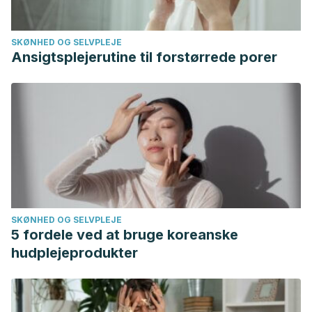
Asociación Española de Pediatría.
(n.d.). Chupete.
https://enfamilia.aeped.es/edades-etapas/chupete
SKØNHED OG SELVPLEJE
Ansigtsplejerutine til forstørrede porer
SKØNHED OG SELVPLEJE
5 fordele ved at bruge koreanske
hudplejeprodukter