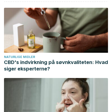
Marti, J. G.
(2000, January). Uso del chupete: beneficios
y riesgos. In
Anales de Pediatría
(Vol. 53, No. 6, pp. 580-
585). Elsevier Doyma.
https://www.analesdepediatria.org/es-pdf-
S1695403300775023
Diaz Coronado, V. N.
(2018). EFICACIA DEL USO DEL
CHUPETE EN LA DISMINUCIÓN DE LA MUERTE SÚBITA EN
LACTANTES.
NATURLIGE MIDLER
http://repositorio.uwiener.edu.pe/bitstream/handle/123456
CBD's indvirkning på søvnkvaliteten: Hvad
%20Diaz%20Coronado%2c%20Vilma%20Nerida.pdf?
siger eksperterne?
sequence=1&isAllowed=y
Caporossi, L., & Papaleo, B.
(2017). Bisphenol A and
metabolic diseases: challenges for occupational medicine.
International journal of environmental research and public
health
,
14
(9), 959.
https://www.ncbi.nlm.nih.gov/pmc/articles/PMC5615496/