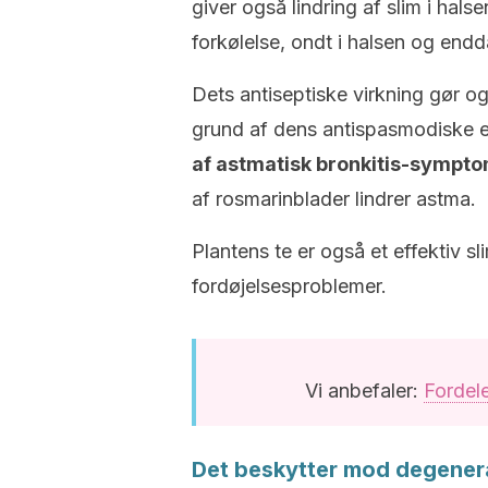
giver også lindring af slim i halse
forkølelse, ondt i halsen og endd
Dets antiseptiske virkning gør også
grund af dens antispasmodiske
af astmatisk bronkitis-sympto
af rosmarinblader lindrer astma.
Plantens te er også et effektiv s
fordøjelsesproblemer.
Vi anbefaler:
Fordel
Det beskytter mod degene