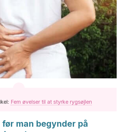
ikel:
Fem øvelser til at styrke rygsøjlen
 før man begynder på