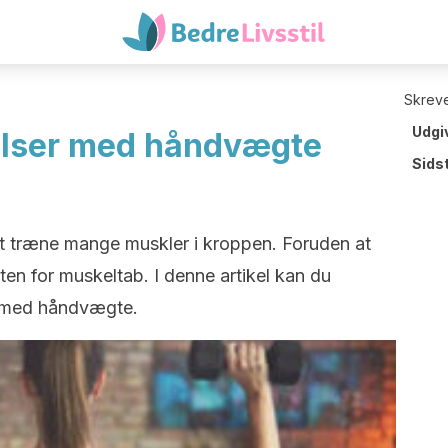
Skreve
Udgi
elser med håndvægte
Sids
 træne mange muskler i kroppen. Foruden at
en for muskeltab. I denne artikel kan du
 med håndvægte.