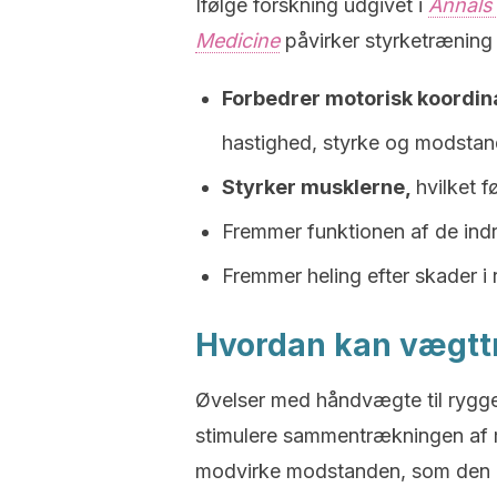
Ifølge forskning udgivet i
Annals 
Medicine
påvirker styrketræning 
Forbedrer motorisk koordin
hastighed, styrke og modstan
Styrker musklerne,
hvilket f
Fremmer funktionen af de indr
Fremmer heling efter skader i
Hvordan kan vægttr
Øvelser med håndvægte til rygg
stimulere sammentrækningen af 
modvirke modstanden, som den ek